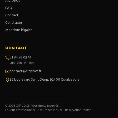
À propos
FAQ
Contact
Conditions
Mentions légales
CONTACT
01 84 78 02 14
Lun–Ven · 9h–18h
contact@citylocs.fr
82 boulevard Saint Denis, 92400 Courbevoie
©
2026
CITYLOCS. Tous droits réservés.
Loueur professionnel · Assurance incluse · Réservation rapide