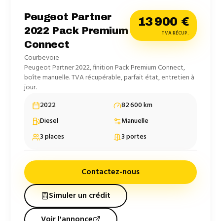
Peugeot Partner
13 900
€
2022 Pack Premium
TVA RÉCUP.
Connect
Courbevoie
Peugeot Partner 2022, finition Pack Premium Connect,
boîte manuelle. TVA récupérable, parfait état, entretien à
jour.
2022
82 600
km
Diesel
Manuelle
3
places
3
portes
Contactez-nous
Simuler un crédit
Voir l'annonce