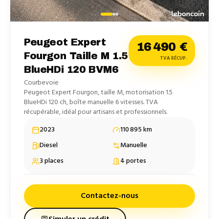
Peugeot Expert
16 490
€
Fourgon Taille M 1.5
TVA RÉCUP.
BlueHDi 120 BVM6
Courbevoie
Peugeot Expert Fourgon, taille M, motorisation 1.5
BlueHDi 120 ch, boîte manuelle 6 vitesses. TVA
récupérable, idéal pour artisans et professionnels.
2023
110 895
km
Diesel
Manuelle
3
places
4
portes
Contactez-nous